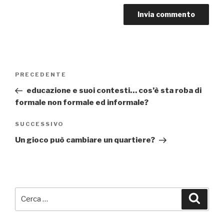
Navigazione
PRECEDENTE
Articolo
articoli
precedente:
educazione e suoi contesti… cos’è sta roba di
formale non formale ed informale?
SUCCESSIVO
Articolo
successivo
Un gioco può cambiare un quartiere?
Cerca:
Cerca