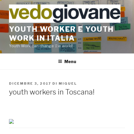
Salta
al
contenuto
YOUTH WORKER E YOUTH
WORK IN ITALIA
Youth Work can change the world!
Menu
PUBBLICATO
DICEMBRE 3, 2017
DI
MIGUEL
IL
youth workers in Toscana!