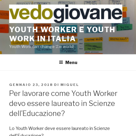
Salta
al
contenuto
YOUTH WORKER E YOUTH
WORK IN ITALIA
Youth Work can change the world!
Menu
PUBBLICATO
GENNAIO 23, 2018
DI
MIGUEL
IL
Per lavorare come Youth Worker
devo essere laureato in Scienze
dell’Educazione?
Lo Youth Worker deve essere laureato in Scienze
dell’Educazione?