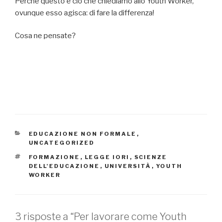
Perché questo è ciò che chiediamo allo Youth Worker,
ovunque esso agisca: di fare la differenza!
Cosa ne pensate?
CATEGORIE
EDUCAZIONE NON FORMALE
,
UNCATEGORIZED
TAG
FORMAZIONE
,
LEGGE IORI
,
SCIENZE
DELL'EDUCAZIONE
,
UNIVERSITÀ
,
YOUTH
WORKER
3 risposte a “Per lavorare come Youth