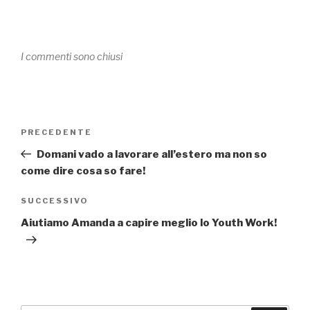
I commenti sono chiusi
Navigazione
PRECEDENTE
Articolo
articoli
precedente:
Domani vado a lavorare all’estero ma non so
come dire cosa so fare!
SUCCESSIVO
Articolo
successivo
Aiutiamo Amanda a capire meglio lo Youth Work!