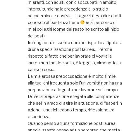
migranti, con adulti, con disoccupati, in ambito
interculturale ha la precedenza allo studio
accademico, e così via… i ragazzi devo dire che li
conosco abbastanza bene
)e al percorso di
miei colleghi (come del resto ho scritto all’inizio
del post).
Immagino tu dissenta con me rispetto all’ipotesi
di una specializzazione post laurea… Perché
rispetto al fatto che per lavorare ci voglia la
laurea non l’ho deciso io, è legge, o, almeno, io la
capisco così…
La mia grossa preoccupazione è molto simile
alla tua: chi frequenta solo l’università non ha una
preparazione adeguata per lavorare sul campo.
Dove la preparazione è legata alle competenze
che sei in grado di agire in situazione, di “saperi in
azione” che richiedono tempo, riflessione ed
esperienza.
Quando penso ad una formazione post laurea
specializzante penso ad un percorso che metta