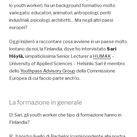
lo youth worker) ha un background formativo molto
variegato: educatori, animatori, antropologi, periti
industriali, psicologi, architetti… Ma negli altri paesi
europei?
Oggi inizierò a raccontare cosa avviene in un paese molto
lontano da noi, la Finlandia, dove ho intervistato
Sari
Höylä
,
simpaticissima Senior Lecturer a
HUMAK
–
University of Applied Sciences – Helsinki. Sari è membro
dello
Youthpass Advisory Group
della Commissione
Europea di cui faccio parte anch’io.
La formazione in generale
D: Sari, gli youth worker che tipo di formazione hanno in
Finlandia?
R: Il nostro livello di Bachelor (corrispondente alla nostra