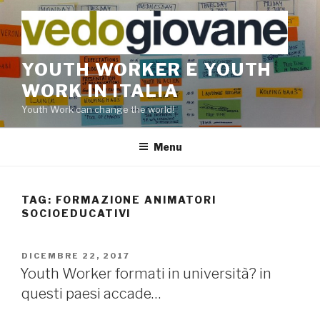
Salta
al
contenuto
YOUTH WORKER E YOUTH
WORK IN ITALIA
Youth Work can change the world!
Menu
TAG:
FORMAZIONE ANIMATORI
SOCIOEDUCATIVI
PUBBLICATO
DICEMBRE 22, 2017
IL
Youth Worker formati in università? in
questi paesi accade…