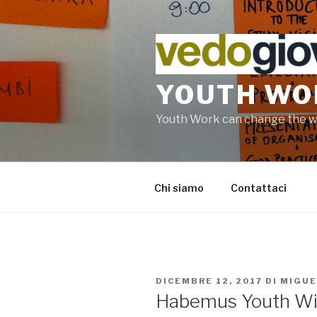
Salta
al
contenuto
YOUTH WOR
Youth Work can change the w
Chi siamo
Contattaci
PUBBLICATO
DICEMBRE 12, 2017
DI
MIGUE
IL
Habemus Youth Wik