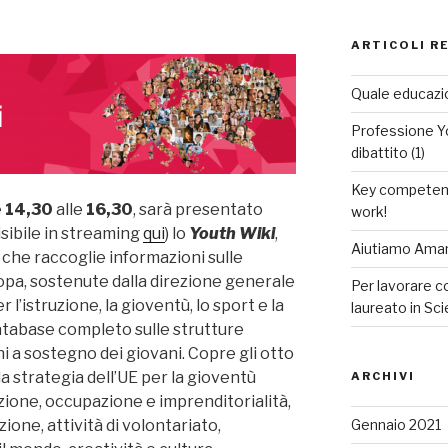
ARTICOLI R
Quale educazio
Professione Yo
dibattito (1)
Key competenc
e
14,30
alle
16,30
, sarà presentato
work!
sibile in streaming
qui
) lo
Youth Wiki
,
Aiutiamo Aman
che raccoglie informazioni sulle
uropa, sostenute dalla direzione generale
Per lavorare 
’istruzione, la gioventù, lo sport e la
laureato in Sc
database completo sulle strutture
oni a sostegno dei giovani. Copre gli otto
la strategia dell’UE per la gioventù
ARCHIVI
zione, occupazione e imprenditorialità,
Gennaio 2021
ione, attività di volontariato,