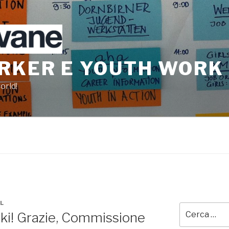
KER E YOUTH WORK I
orld!
L
Cerca:
i! Grazie, Commissione