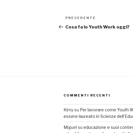
Navigazione
PRECEDENTE
Articolo
articoli
precedente:
Cosa fa lo Youth Work oggi?
COMMENTI RECENTI
Kimy
su
Per lavorare come Youth 
essere laureato in Scienze dell’Ed
Miguel
su
educazione e suoi contes