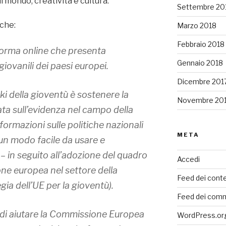
il mondo, creatività e cultura.
Settembre 20
 che:
Marzo 2018
Febbraio 2018
forma online che presenta
Gennaio 2018
giovanili dei paesi europei.
Dicembre 201
iki della gioventù è sostenere la
Novembre 20
a sull’evidenza nel campo della
ormazioni sulle politiche nazionali
META
 un modo facile da usare e
 in seguito all’adozione del quadro
Accedi
ne europea nel settore della
Feed dei conte
ia dell’UE per la gioventù).
Feed dei com
 di aiutare la Commissione Europea
WordPress.or