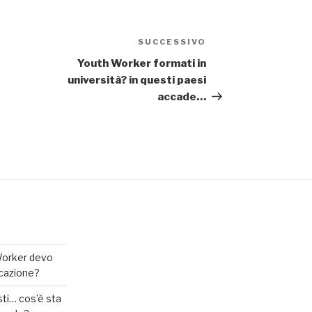
SUCCESSIVO
Articolo
successivo
Youth Worker formati in
università? in questi paesi
accade…
Worker devo
ucazione?
ti… cos’è sta