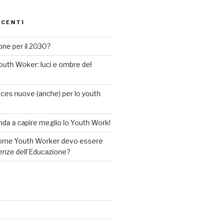
ECENTI
ne per il 2030?
uth Woker: luci e ombre del
es nuove (anche) per lo youth
da a capire meglio lo Youth Work!
come Youth Worker devo essere
ienze dell’Educazione?