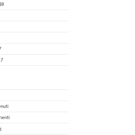
18
7
17
nuti
menti
g