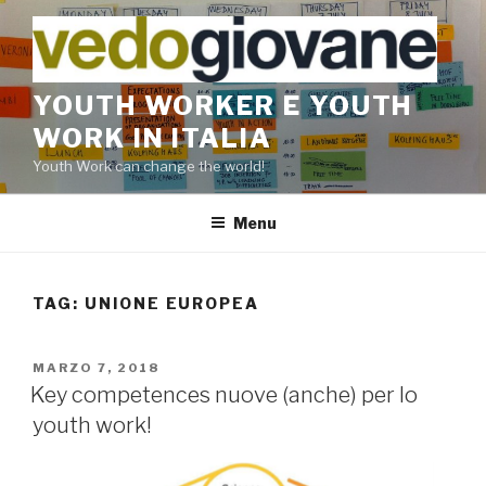
Salta
al
contenuto
YOUTH WORKER E YOUTH
WORK IN ITALIA
Youth Work can change the world!
Menu
TAG:
UNIONE EUROPEA
PUBBLICATO
MARZO 7, 2018
IL
Key competences nuove (anche) per lo
youth work!