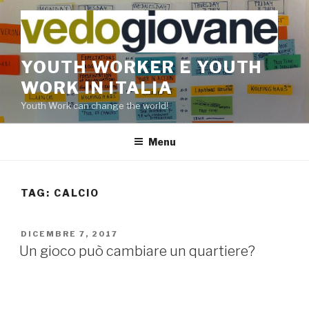
Salta
al
contenuto
YOUTH WORKER E YOUTH
WORK IN ITALIA
Youth Work can change the world!
Menu
TAG:
CALCIO
PUBBLICATO
DICEMBRE 7, 2017
IL
Un gioco può cambiare un quartiere?